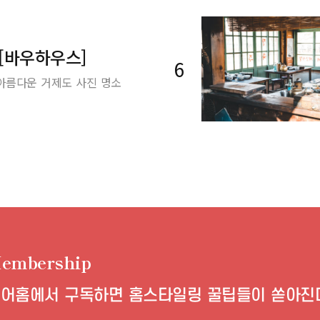
 [바우하우스]
6
아름다운 거제도 사진 명소
embership
어홈에서 구독하면
홈스타일링 꿀팁들이 쏟아진