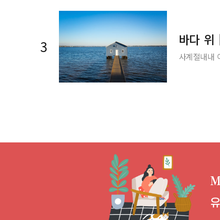
바다 위
3
사계절내내 
M
유