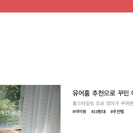
유어홈 추천으로 꾸민
홈스타일링 초보 엄마가 꾸며본
 개인 공간
#아이방
#10평대
#추천템