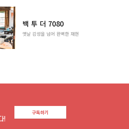
백 투 더 7080
옛날 감성을 넘어 완벽한 재현
구독하기
다!