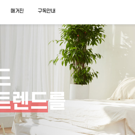
매거진
구독안내
드
트렌드
를