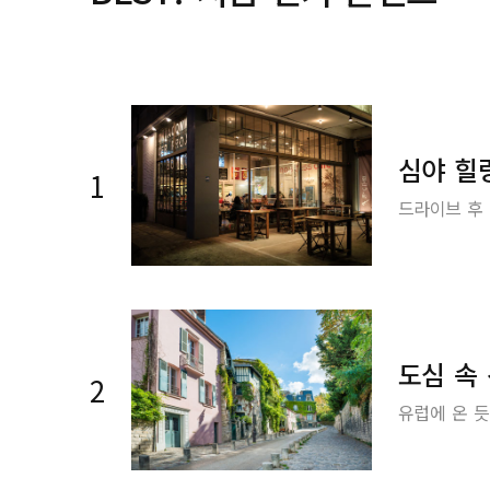
심야 힐
1
드라이브 후 
도심 속
2
유럽에 온 듯