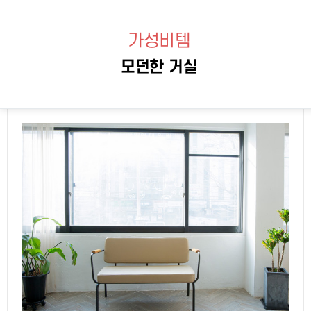
가성비템
모던한 거실
23-04-10 13:49
840
0
본문